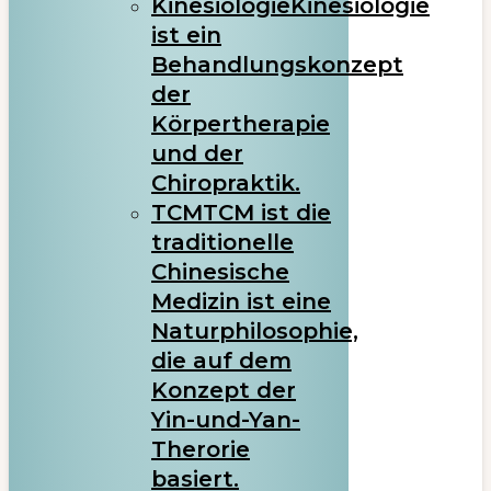
Kinesiologie
Kinesiologie
ist ein
Behandlungskonzept
der
Körpertherapie
und der
Chiropraktik.
TCM
TCM ist die
traditionelle
Chinesische
Medizin ist eine
Naturphilosophie,
die auf dem
Konzept der
Yin-und-Yan-
Therorie
basiert.