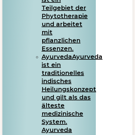
Teilgebiet der
Phytotherapie
und arbeitet
mit
pflanzlichen
Essenzen.
Ayurveda
Ayurveda
ist ein
traditionelles
indisches
Heilungskonzept
und gilt als das
älteste
medizinische
System.
Ayurveda