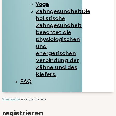
Yoga
Zahngesundheit
Die
holistische
Zahngesundheit
beachtet die
physiologischen
und
energetischen
Verbindung der
Zähne und des
Kiefers.
FAQ
Startseite
»
registrieren
registrieren