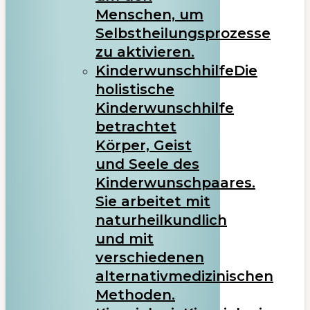
Menschen, um
Selbstheilungsprozesse
zu aktivieren.
Kinderwunschhilfe
Die
holistische
Kinderwunschhilfe
betrachtet
Körper, Geist
und Seele des
Kinderwunschpaares.
Sie arbeitet mit
naturheilkundlich
und mit
verschiedenen
alternativmedizinischen
Methoden.